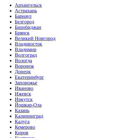
Архангельск
Астрахань
Барнаул
Белгород
Биробиджан
Брянск
Великий Новгород
Владивосток
Владимир
Волгоград
Вологда
Воронеж
Донецк
Екатеринбург
Запорожье
Иваново
Ижевск
Иркутск
Йошкар-Ола
Казань
Калининград
Калуга
Кемерово
Киров